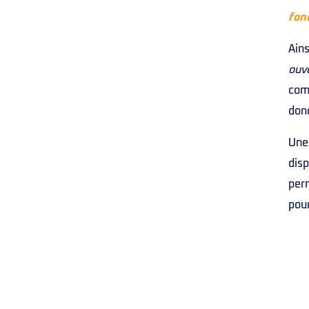
fon
Ains
ouve
com
donc
Une
disp
per
pour