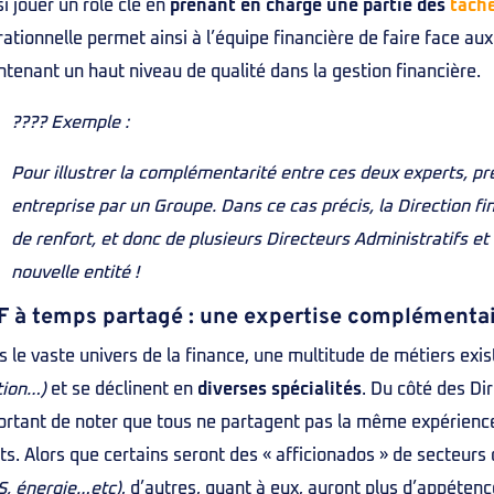
i jouer un rôle clé en
prenant en charge une partie des
tâch
ationnelle permet ainsi à l’équipe financière de faire face au
tenant un haut niveau de qualité dans la gestion financière.
???? Exemple :
Pour illustrer la complémentarité entre ces deux experts, pr
entreprise par un Groupe. Dans ce cas précis, la Direction fi
de renfort, et donc de plusieurs Directeurs Administratifs et 
nouvelle entité !
 à temps partagé : une expertise complémenta
 le vaste univers de la finance, une multitude de métiers exi
tion…)
et se déclinent en
diverses spécialités
. Du côté des Dir
rtant de noter que tous ne partagent pas la même expérience
ts. Alors que certains seront des « afficionados » de secteurs 
S, énergie…etc)
, d’autres, quant à eux, auront plus d’appéten