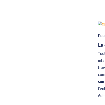
Pour
Le 
Tout
infa
trav
comp
son
l’en
Admi