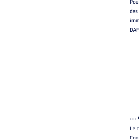
Pour
des 
imm
DAF 
… o
Le c
Cont