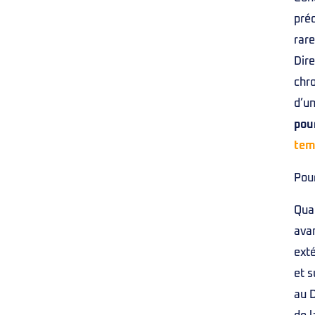
préc
rare
Dire
chr
d’un
pour
tem
Pou
Quan
avan
exté
et s
au D