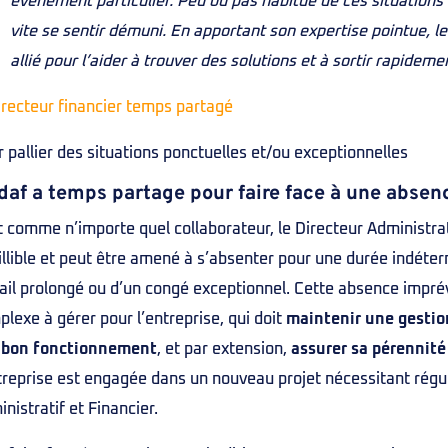
événement particulier. Peu ou pas habitué de ces situations 
vite se sentir démuni. En apportant son expertise pointue, 
allié pour l’aider à trouver des solutions et à sortir rapidemen
 pallier des situations ponctuelles et/ou exceptionnelles
daf a temps partage pour faire face à une abs
 comme n’importe quel collaborateur, le Directeur Administrati
illible et peut être amené à s’absenter pour une durée indéter
ail prolongé ou d’un congé exceptionnel. Cette absence impré
lexe à gérer pour l’entreprise, qui doit
maintenir une gestion
 bon fonctionnement
, et par extension,
assurer sa pérennité
treprise est engagée dans un nouveau projet nécessitant régul
nistratif et Financier.