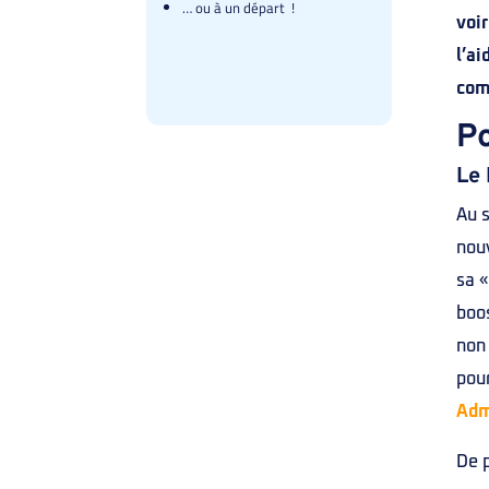
… ou à un départ !
voi
l’a
com
Po
Le 
Au s
nou
sa «
boos
non
pour
Adm
De p