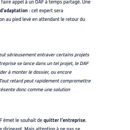
t faire appel à un DAF à temps partagé. Une
 d’adaptation
: cet expert sera
on au pied levé en attendant le retour du
t sérieusement entraver certains projets
reprise se lance dans un tel projet, le DAF
aider à monter le dossier, ou encore
. Tout retard peut rapidement compromettre
 présente donc comme une solution
AF émet le souhait de
quitter l’entreprise
.
e dirigeant. Mais attention à ne pas se