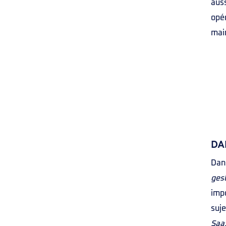
auss
opér
main
DAF
Dans
ges
impo
suje
Saa