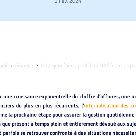
2 Fév, 2024
ueil
Finance
Pourquoi faire appel à un DAF à temps pa
c une croissance exponentielle du chiffre d’affaires, une m
nciers de plus en plus récurrents, l’
internalisation des 
me la prochaine étape pour assurer la gestion quotidienne e
n que présent à temps plein et entièrement dévoué aux sujets
t parfois se retrouver confronté à des situations nécessita