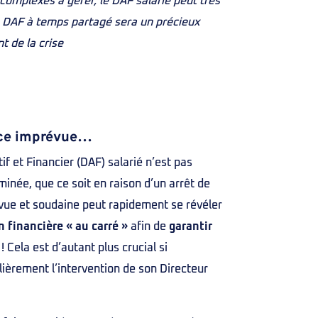
complexes à gérer, le DAF salarié peut très
le DAF à temps partagé sera un précieux
t de la crise
ence imprévue…
f et Financier (DAF) salarié n’est pas
minée, que ce soit en raison d’un arrêt de
vue et soudaine peut rapidement se révéler
 financière « au carré »
afin de
garantir
! Cela est d’autant plus crucial si
ièrement l’intervention de son Directeur